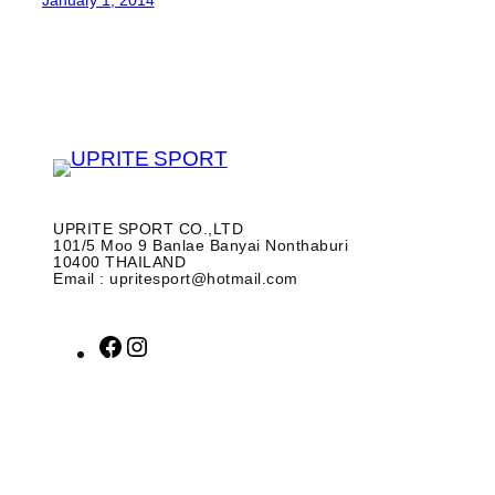
UPRITE SPORT CO.,LTD
101/5 Moo 9 Banlae Banyai Nonthaburi
10400 THAILAND
Email : upritesport@hotmail.com
F
I
a
n
c
s
e
t
b
a
o
g